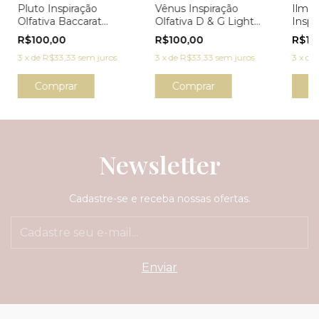
Pluto Inspiração
Vênus Inspiração
Ilmat
Olfativa Baccarat
Olfativa D & G Light
Inspi
Rouge 540
Blue
R$100,00
R$100,00
R$10
3
x
de
R$33,33
sem juros
3
x
de
R$33,33
sem juros
3
x
de
Comprar
Comprar
C
Newsletter
Cadastre-se e receba nossas ofertas.