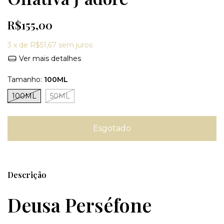
R$155,00
3
x de
R$51,67
sem juros
Ver mais detalhes
Tamanho:
100ML
100ML
50ML
Descrição
Deusa Perséfone